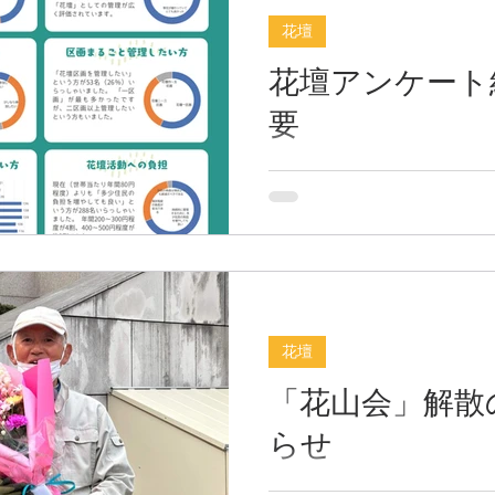
ていただいている方、前よ
ど、プロも使う本格的な資材
花壇
けどこの機会に！ という方
らに、土壌テスターを使っ
スターを見てふらっと立ち
花壇アンケート
態（pH値など）を計測し、
元の花屋Re:flowerさん、
を把握しました。 2. 全員
め、２０名の方に参加いた
要
カの土が完成 いざ花壇へ！
冒頭、これまでの経緯や、
コップを手に、集まった皆
事務局より説明。「誰かか
柏の葉キャンパス駅周辺に
ます。 固まった土をほぐし
ことではないので、『やり
壇が整備されています。 こ
まれた大量の改良材を混
く大事に！楽しく！ライト
いの花壇は、まちづくり協
う！」ということを確認しま
と、市民有志の団体（花山
あと、朝からの雨がちょう
のおかげで季節ごとに様々
ングで、参加者みんなでぐ
が整備されていましたが、昨
の花壇を見ながら、良いと
のひとつ「花山会」が解散しま
花壇
ェック。 UDCKに戻ってか
の自己紹介のあと、YES・
「花山会」解散
診断ゲームで、①体験が大
っしょチーム、②きれいな
らせ
人サポートチーム、③私た
て！指導者・計画者チーム
「柏の葉キャンパス 花山会