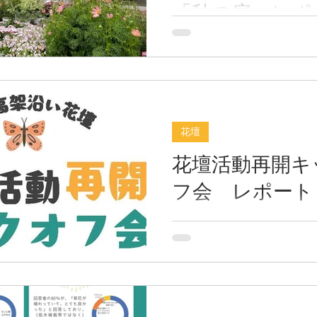
春に咲くお花を住民の皆さ
「秋の庭」レポ
付けました。 前回の花壇活
ト！〜土づくり
Gateに花屋を構えるRe:Flo
2025年10月5日と10月13
もと、高架下花壇の内８基
り、TX高架沿いの花壇を美
えつけまで〜
たちで華やかに彩りました。
ュニティイベント「みんな
「（仮称）花壇づくり住民
の花壇」が開催されました。 
協力し合いながら日々水遣
の葉アーバンデザインセン
ンスをしてきましたが、冬
もと、地域の大人や子ども
花壇
を終えたキクやコスモス等
せ、街に笑顔を咲かせる花
花壇活動再開キ
ころ、花壇の中にぽっかり
組みました。その全貌をレ
まいました。 今回の活動で
Part 1：10月5日「たい肥
フ会 レポート
に冬から春に咲くお花を植
カ土づくり」 花壇づくりの
冬の彩りを加えます♪ 今回
いっても「土」が命です。1
2025年５月３１日土曜日の
Re:Floweさんに苗のご準
に美しい花を咲かせるため
活動再開キックオフ会」をU
きな
くりを行いました。 1. 学
しました。 旧花山会が管理
への科学的アプローチ 作業
架沿いの花壇を地域の力で
UDCK内で土壌改良の重要
う呼びかけに、長年花壇活
クチャーを受けました。 用
る方、個人で花壇を気にか
は、ピートモス、腐葉土、