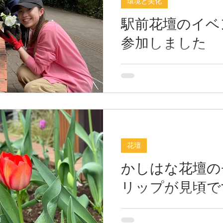
環境と美化
ラ」9...
駅前花壇のイベ
参加しました
4月29日（土）かしはな主
ベント』に参加し、ガーデ
ンとマリーゴールドの苗を
験ができました。その日は
ど、晴れていて気持ちが良か
月1日（月）は、花山会主催
への植替えイベント』に参
花壇
のイ...
かしはな花壇の
リップが見頃で
昨年11月に植えたチューリ
咲きました！ 今年の冬は寒