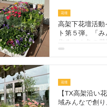
花壇
高架下花壇活動
ト第５弾。「み
作ろう！冬の
●開催日時令和8年 1月17日（
～16：00 ●場所高架下花
広報「まちの花壇をきれい
LINEへの告知コアメンバー
●参加者：計18名（大人10
名） ●主催：柏の葉キャン
花壇
くり協議会（（仮称）花壇
【TX高架沿い
会） ●協力：Re:Flower、
な、ららぽ―と柏の葉、ゲ
域みんなで創り
災センター、１番街管理セン