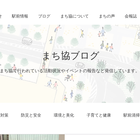
せ
駅前情報
ブログ
まち協について
まちの声
会報誌
まち協ブログ
まち協で行われている活動状況やイベントの報告など
発信しています。
リ対策
防災と安全
環境と美化
子育てと健康
駅前清掃