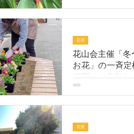
たせいか、チューリップの
す。 お花の大きさは、小振
いですね。 駅前花壇はこれ
くさん咲きます。 #柏の葉
まちづくり協議会 #かしは
花壇
協 #柏の...
花山会主催「冬
お花」の一斉定
二弾）に参加し
冬の花壇に「虹色スミレ」
した 2022年11月13日（日
われた冬〜春の一斉定植に
お天気に恵まれた第二弾は
色スミレ：中輪）」700苗
今回も配置図をもとにバラ
花壇
いく作業でしたが、集まった大