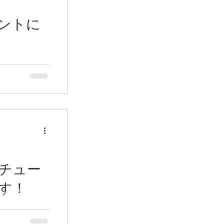
ントに
催の『母の日イ
ンカーネーショ
植える楽しい体
風が強かったけ
ったです。 5
の『夏の花壇
加しました。こ
チュー
す！
ップがやっと
さが厳しかっ