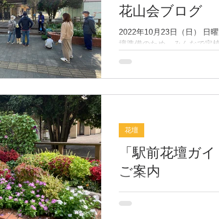
花山会ブログ
2022年10月23日（日） 
壇準備のため、みんなで定
苗は、ムルチュコーレ、ノ
デシコです。 ムルチュコー
ル ナデシコ 準備には、夏
せてくれた、花株を抜き、
ち葉から作った腐葉土をたっぷ
花壇
「駅前花壇ガイ
ご案内
当ホームページの「駅前情
咲くお花のガイドページ「
ド」を開設しました。花壇