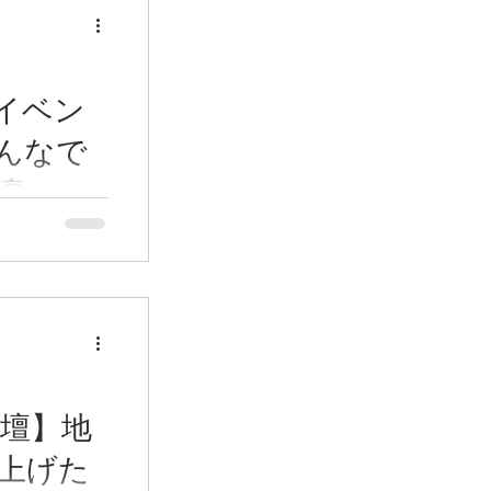
イベン
んなで
花壇」
土）14：00
壇 計８基 ●
にしよう！」
による口コミ
名、子ども8
パス駅前まちづ
づくり住民の
花壇】地
UDCK、かしは
ートスクエア防
上げた
ター 冬から