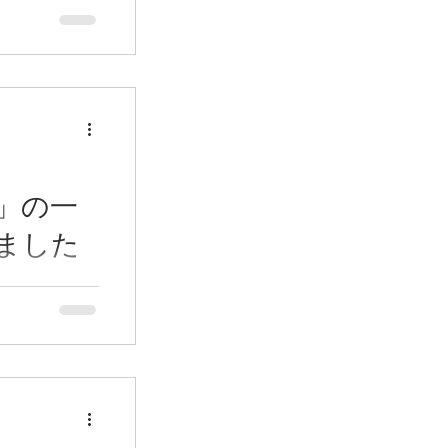
３月３１日に活
体は、柏の葉
住民や通行人に
、花壇の管理や
。その活動は、
サイトや
」の一
ました
23年10月29
花山会主催
加しました。
後から開催時間
植え替えです
者が集まり、
ー」「プリム