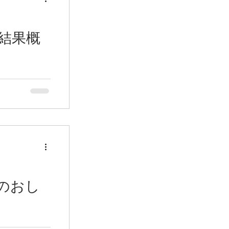
り関心はあった
の数々。 さ
、たまたまポ
て現在の土の状
寄られた方、地
結果概
改良すべき点
子どもたちも含
で協力！フカフ
だきました。
シャベルやス
集まりの趣旨を
で土を耕し始め
ら頼まれている
はたくさんの花
た後、運び込
たい』をとにか
れまで、TX沿
に始めましょ
議会の支援のも
した。 その
会、かしはな）
どやんだタイミ
な花が咲く花壇
るりと高架沿い
年3月に団体
ころや課題をチ
した。...
らは、参加者
NO方式の性格
のおし
事！こどもとい
花壇が素敵！大
ちについてき
、④自分で
」という地域