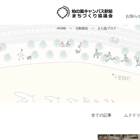
お知ら
HOME
＞
活動報告
＞ まち協ブログ
全ての記事
ムクド