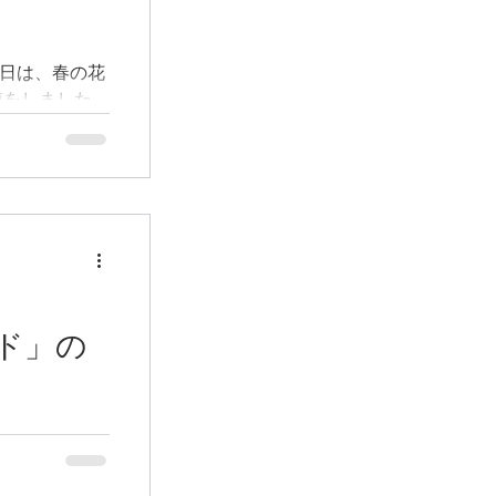
日曜日は、春の花
植をしました。
ースポール、ナ
レ ノースポー
の花壇を楽しま
柏の葉駅前の落
り混...
ド」の
報」に、駅前に
駅前花壇ガイ
ごとのお花の名