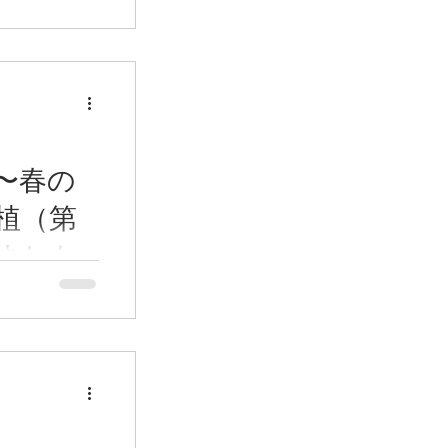
草丈は短めで
りのものが多
からお花がた
キャンパス駅前
な #まち
〜春の
植（第
ました
が仲間入りしま
）朝9時から行
参加しました。
「パンジー（虹
を植えました。
ンスよく植えて
勢のボ...