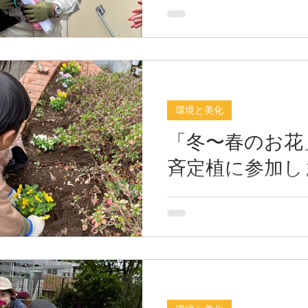
の美化団体が、２０２４年
動を終了しました。 この団
キャンパス駅周辺で、地域
憩いの場を提供する目的で
清掃活動を行ってきました
まちづくり協議会のウェブ
環境と美化
Faceboo...
「冬〜春のお花
斉定植に参加し
パンジーおおきくなーれ！ 20
日（日）柏の葉キャンパス
「冬〜春の一斉定植」に参
午前中は雨がぱらつき、午
を変更して行われたお花の
が、今回は20人ほどの参加
TX高架下の花壇に「パンジ