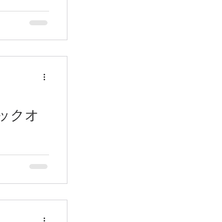
んと一緒に植え
ー
動では、１６
から植
werさん監修の
日の2日間にわた
を秋に咲くお花
しく彩るコミ
 その後、
でつくろう！秋
の会」の方々で
UDCK（柏
り等のメンテナ
ター）の協力の
になり、開花期
たちが力を合わ
を取り除いたと
壇づくりに取り
ックオ
空地ができてし
ポートします！
は、その空地
を混ぜてフカフ
え付け、花壇に
成功は、何と
もまた、
0月5日は、春
午後、「花壇
備とご指導を頂
の大切な土台づ
DCKにて開催
びと準備：花壇
していたTX高
前には、
再生したいとい
性についてのレ
動に係られてい
意されたの
けて手入れをし
パーライトな