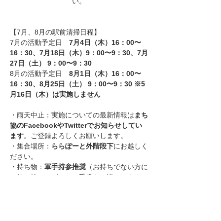
い。
【7月、8月の駅前清掃日程】 
7月の活動予定日　
7月4日（木）16：00〜
16：30、7月18日（木）9：00〜9：30、7月
27日（土）
9：00〜9：30
8月の活動予定日　
8月1日（木）16：00〜
16：30、8月25日（土）
9：00〜9：30 ※5
月16日（木）は実施しません
・
雨天中止：実施についての最新情報は
まち
協のFacebookやTwitterでお知らせしてい
ます
。ご登録よろしくお願いします。
・
集合場所：
ららぽーと外階段下
にお越しく
ださい。
・
持ち物：
軍手持参推奨
（お持ちでない方に
は使い捨てのビニール手袋をお渡しします）
初めての方もお気軽に！
※土曜日の活動では、飲み物（お子様にはジ
ュース）をご用意しています。