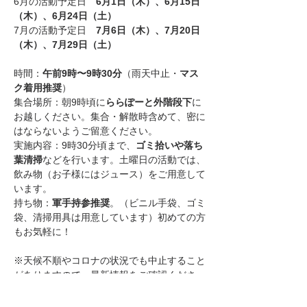
6月の活動予定日　
6月1日（木）、6月15日
（木）、6月24日（土）
7月の活動予定日　
7月6日（木）、7月20日
（木）、7月29日（土）
時間：
午前9時〜9時30分
（雨天中止・
マス
ク着用推奨
）　
集合場所：朝9時頃に
ららぽーと外階段下
に
お越しください。集合・解散時含めて、密に
はならないようご留意ください。
実施内容：9時30分頃まで、
ゴミ拾いや落ち
葉清掃
などを行います。土曜日の活動では、
飲み物（お子様にはジュース）をご用意して
います。
持ち物：
軍手持参推奨
。（ビニル手袋、ゴミ
袋、清掃用具は用意しています）初めての方
もお気軽に！
※天候不順やコロナの状況でも中止すること
がありますので、最新情報をご確認くださ
い。
　最新情報は
まち協のFacebookやTwitter