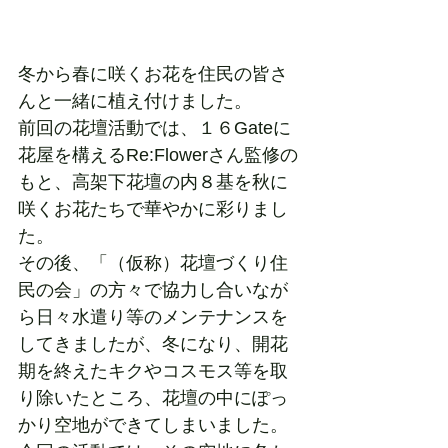
冬から春に咲くお花を住民の皆さ
んと一緒に植え付けました。
前回の花壇活動では、１６Gateに
花屋を構えるRe:Flowerさん監修の
もと、高架下花壇の内８基を秋に
咲くお花たちで華やかに彩りまし
た。
その後、「（仮称）花壇づくり住
民の会」の方々で協力し合いなが
ら日々水遣り等のメンテナンスを
してきましたが、冬になり、開花
期を終えたキクやコスモス等を取
り除いたところ、花壇の中にぽっ
かり空地ができてしまいました。