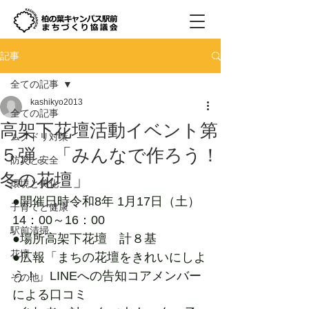
記事
全ての記事
kashikyo2013
全ての記事
高架下花壇活動イベント第
ムクドリ対策
５弾。「みんなで作ろう！
防災と安全
冬の花壇」
環境と美化
●開催日時令和8年 1月17日（土）
子育てと健康
14：00～16：00　　
駅前清掃
●場所高架下花壇　計８基
花壇
●広報「まちの花壇をきれいにしよ
う！」LINEへの告知コアメンバー
その他
による口コミ